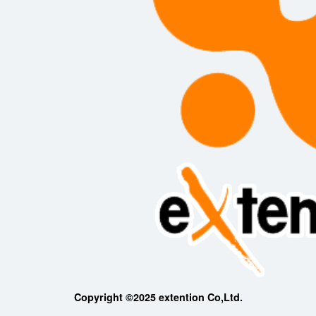
Copyright ©2025 extention Co,Ltd.