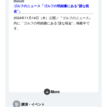
ゴルフのニュース「ゴルフの明細書にある“謎な税
金”」
ラジオ
2024年11月14日（木）公開／『ゴルフのニュース』
TBSラジオ「金曜ボイスログ」2023.12.15.fri／On
内に「ゴルフの明細書にある“謎な税金”」掲載中で
Air
す。
12月15日（金）TBSラジオ「金曜ボイスログ」内の
「業界虫めがね」（13：35〜13:48頃）にコーナー
へ出演しました。
More
講演・イベント