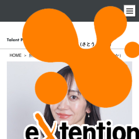
佐藤 沙也加
（さとう さやか）
HOME
所属タレント一覧
佐藤 沙也加（さとう さやか）