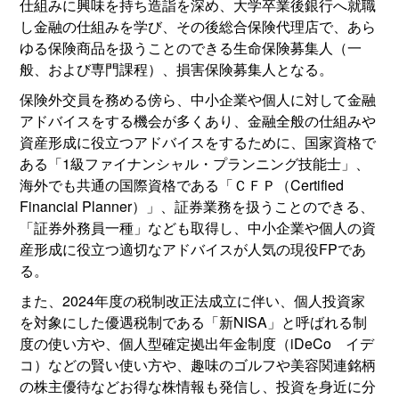
仕組みに興味を持ち造詣を深め、大学卒業後銀行へ就職
し金融の仕組みを学び、その後総合保険代理店で、あら
ゆる保険商品を扱うことのできる生命保険募集人（一
般、および専門課程）、損害保険募集人となる。
保険外交員を務める傍ら、中小企業や個人に対して金融
アドバイスをする機会が多くあり、金融全般の仕組みや
資産形成に役立つアドバイスをするために、国家資格で
ある「1級ファイナンシャル・プランニング技能士」、
海外でも共通の国際資格である「ＣＦＰ（Certified
Financial Planner）」、証券業務を扱うことのできる、
「証券外務員一種」なども取得し、中小企業や個人の資
産形成に役立つ適切なアドバイスが人気の現役FPであ
る。
また、2024年度の税制改正法成立に伴い、個人投資家
を対象にした優遇税制である「新NISA」と呼ばれる制
度の使い方や、個人型確定拠出年金制度（iDeCo イデ
コ）などの賢い使い方や、趣味のゴルフや美容関連銘柄
の株主優待などお得な株情報も発信し、投資を身近に分