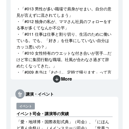
・「#013 男性が多い職場で肩身がせまい。自分の意
見が言えずに流されてしまう」
・「#012 独身の私が、ママさん社員のフォローをす
る事が多くてなんか不公平」
・「#011 仕事は仕事と割り切り、生活のために働い
ている。でも、「好き」を仕事にしていない自分は
カッコ悪いの？」
・「#010 女性特有のウエットな付き合いが苦手…だ
けど常に集団行動な職場。社風が合わなさ過ぎて辞
めたくなってきた。」
・「#009 本当は「わたし、定時で帰ります」って言
ってみたい！ ＃わた定」
More
・「#008 SNSで見かける公私ともに充実した友人た
ちの投稿。嫉妬する自分に疲れた…」
講演・イベント
・「#007 目指したいロールモデルがいない場合、何
を目指せばいいの？」
イベント
・「#006 毎日仕事が忙しくて余裕ゼロ、思考停止状
イベント司会・講演等の実績
態…どうすればいいの？」
「愛・地球博・国際表彰式典」（司会）、「にほん
・「#005 何者にもなれない自分から抜け出すに
ど真ん中祭り」（メインステージ司会）、「世界コ
は？」