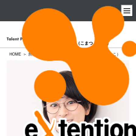
小松 美智子
（こまつ みちこ）
HOME
所属タレント一覧
小松 美智子（こまつ みちこ）