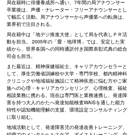
局在籍時に俳優養成所へ通い、7年間の局アナウンサー
卒業後は、声優・ナレーター・フリーアナウンサーとし
て幅広く活動。局アナウンサーから声優業への転身は、
業界初で注目される。
局在籍中は「地デジ推進大使」として局を代表しＰＲ活
動を担当。 2005年の「愛・地球博」では、安定した実
績から、世界各国への同時通訳付き国際表彰式典の総合
司会も担当。
また最近は、精神保健福祉士、キャリアカウンセラーと
して、厚生労働省訓練校や大学・専門学校、都内精神科
クリニックや地域福祉施設にて精神疾患に悩む方やご家
族への心理・キャリアカウンセリング、心理検査、福祉
相談業務に携わる。現在は専門医と業務連携し、発達障
害を持つ大人のかたへ発達知能検査WAISを通した能力
特性や認知機能理解の支援、環境設定コンサルティング
に取り組む。
地域活動として、発達障害児の発達改善トレーニング、
組織でのメンタルヘルスケア、ボイストレーニング、自