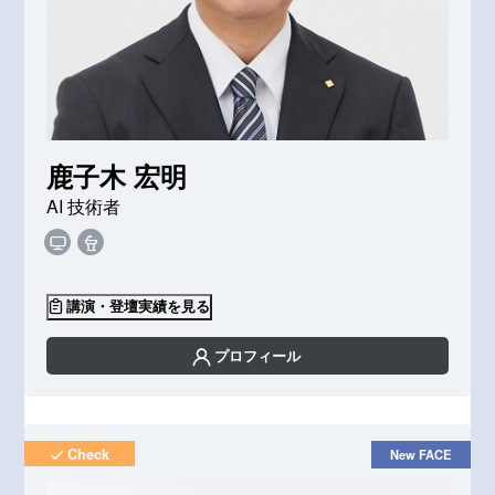
鹿子木 宏明
AI 技術者
講演・登壇実績を見る
プロフィール
Check
New FACE