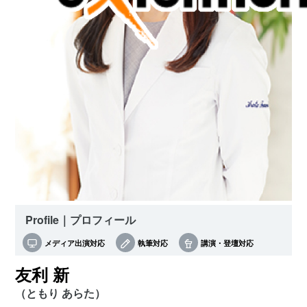
Profile｜プロフィール
メディア出演対応
執筆対応
講演・登壇対応
友利 新
（ともり あらた）