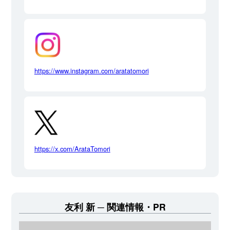
https://www.instagram.com/aratatomori
https://x.com/ArataTomori
友利 新
関連情報・PR