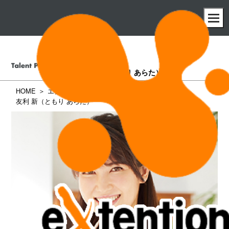
友利 新
（ともり あらた）
HOME
エクステンション所属タレント一覧
友利 新（ともり あらた）