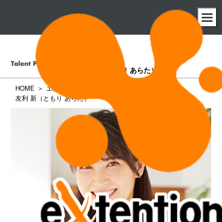
友利 新
（ともり あらた）
HOME
エクステンション所属タレント一覧
友利 新（ともり あらた）