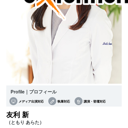
Profile｜プロフィール
メディア出演対応
執筆対応
講演・登壇対応
友利 新
（ともり あらた）