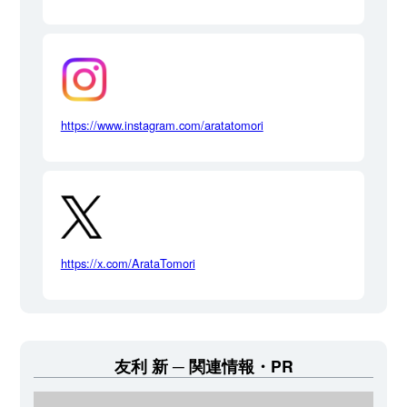
https://www.instagram.com/aratatomori
https://x.com/ArataTomori
友利 新
関連情報・PR