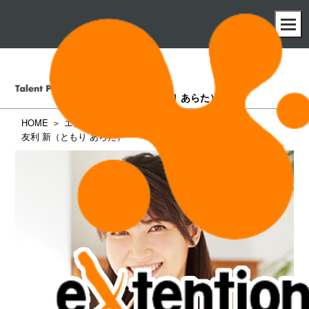
友利 新
（ともり あらた）
HOME
エクステンション所属タレント一覧
友利 新（ともり あらた）