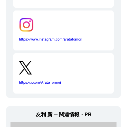
https://www.instagram.com/aratatomori
https://x.com/ArataTomori
友利 新
関連情報・PR