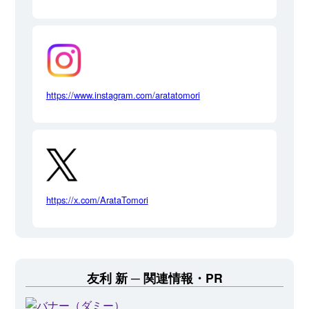
https://www.instagram.com/aratatomori
https://x.com/ArataTomori
友利 新
関連情報・PR