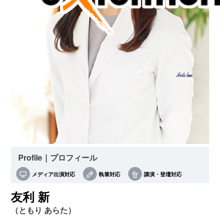
Profile｜プロフィール
メディア出演対応
執筆対応
講演・登壇対応
友利 新
（ともり あらた）