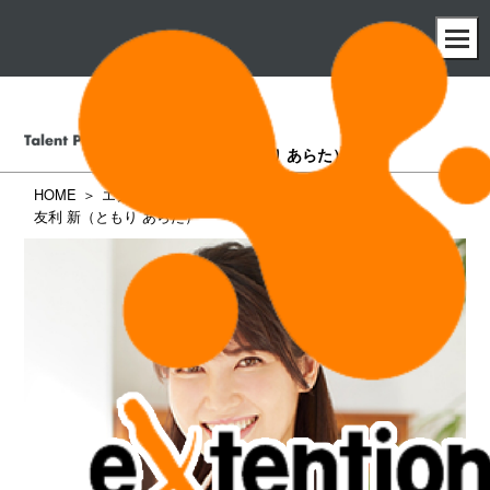
友利 新
（ともり あらた）
HOME
エクステンション所属タレント一覧
友利 新（ともり あらた）