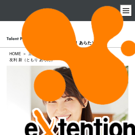
友利 新
（ともり あらた）
HOME
エクステンション所属タレント一覧
友利 新（ともり あらた）