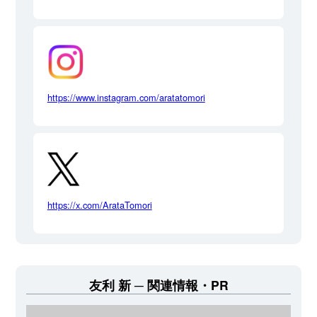
https://www.instagram.com/aratatomori
https://x.com/ArataTomori
友利 新
関連情報・PR