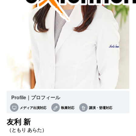
Profile｜プロフィール
メディア出演対応
執筆対応
講演・登壇対応
友利 新
（ともり あらた）