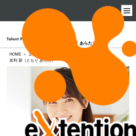
友利 新
（ともり あらた）
HOME
エクステンション所属タレント一覧
友利 新（ともり あらた）