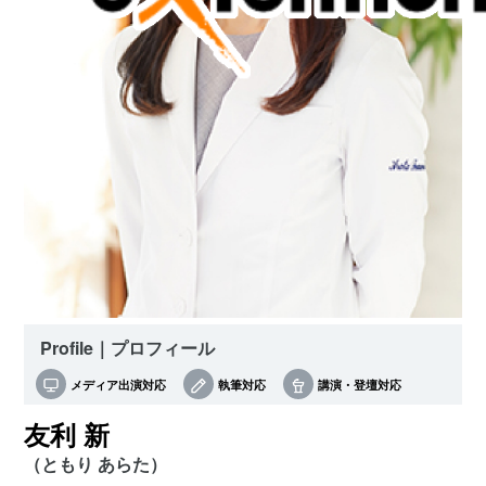
Profile｜プロフィール
メディア出演対応
執筆対応
講演・登壇対応
友利 新
（ともり あらた）