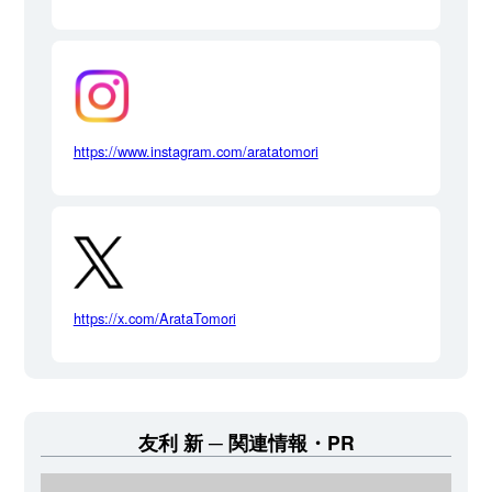
https://www.instagram.com/aratatomori
https://x.com/ArataTomori
友利 新
関連情報・PR