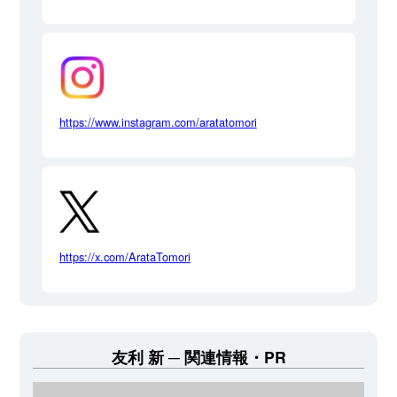
https://www.instagram.com/aratatomori
https://x.com/ArataTomori
友利 新
関連情報・PR