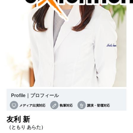
Profile｜プロフィール
メディア出演対応
執筆対応
講演・登壇対応
友利 新
（ともり あらた）