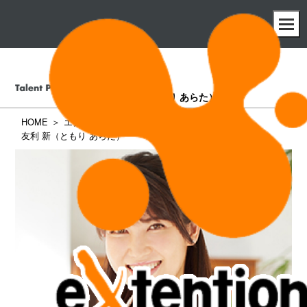
友利 新
（ともり あらた）
HOME
エクステンション所属タレント一覧
友利 新（ともり あらた）