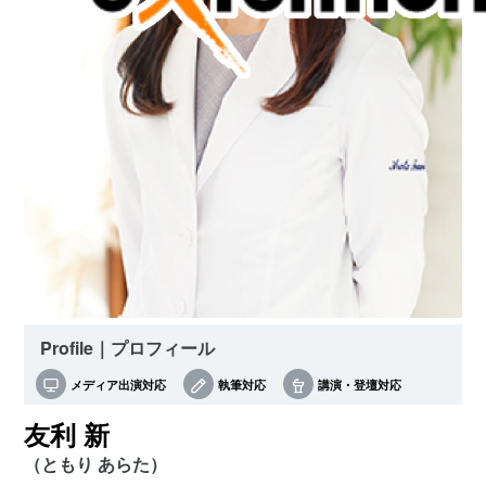
Profile｜プロフィール
メディア出演対応
執筆対応
講演・登壇対応
友利 新
（ともり あらた）