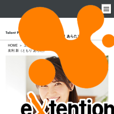
友利 新
（ともり あらた）
HOME
エクステンション所属タレント一覧
友利 新（ともり あらた）