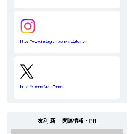
https://www.instagram.com/aratatomori
https://x.com/ArataTomori
友利 新
関連情報・PR