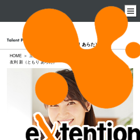
友利 新
（ともり あらた）
HOME
エクステンション所属タレント一覧
友利 新（ともり あらた）