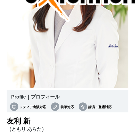
Profile｜プロフィール
メディア出演対応
執筆対応
講演・登壇対応
友利 新
（ともり あらた）