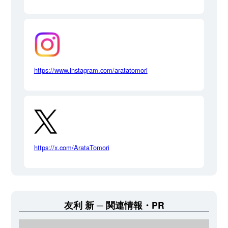
https://www.instagram.com/aratatomori
https://x.com/ArataTomori
友利 新
関連情報・PR