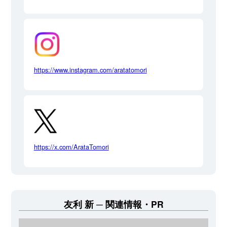
https://www.instagram.com/aratatomori
https://x.com/ArataTomori
友利 新
関連情報・PR