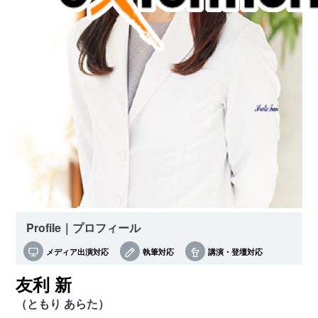
Profile｜プロフィール
メディア出演対応
執筆対応
講演・登壇対応
友利 新
（ともり あらた）