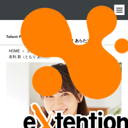
友利 新
（ともり あらた）
HOME
エクステンション所属タレント一覧
友利 新（ともり あらた）