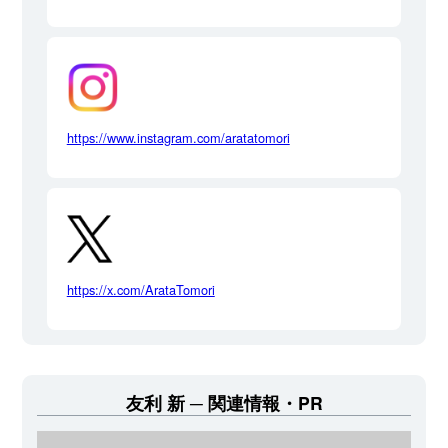
https://www.instagram.com/aratatomori
https://x.com/ArataTomori
友利 新
関連情報・PR