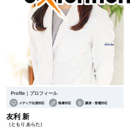
Profile｜プロフィール
メディア出演対応
執筆対応
講演・登壇対応
友利 新
（ともり あらた）