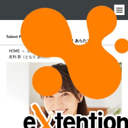
友利 新
（ともり あらた）
HOME
エクステンション所属タレント一覧
友利 新（ともり あらた）