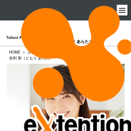
友利 新
（ともり あらた）
HOME
エクステンション所属タレント一覧
友利 新（ともり あらた）