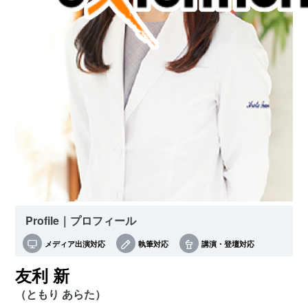
Profile｜プロフィール
メディア出演対応
執筆対応
講演・登壇対応
友利 新
（ともり あらた）