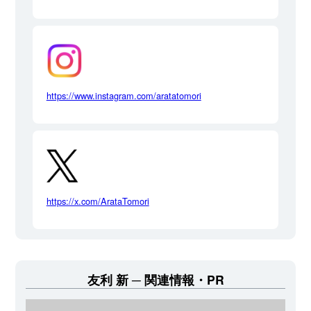
https://www.instagram.com/aratatomori
https://x.com/ArataTomori
友利 新
関連情報・PR