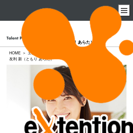
友利 新
（ともり あらた）
HOME
エクステンション所属タレント一覧
友利 新（ともり あらた）