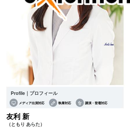
Profile｜プロフィール
メディア出演対応
執筆対応
講演・登壇対応
友利 新
（ともり あらた）