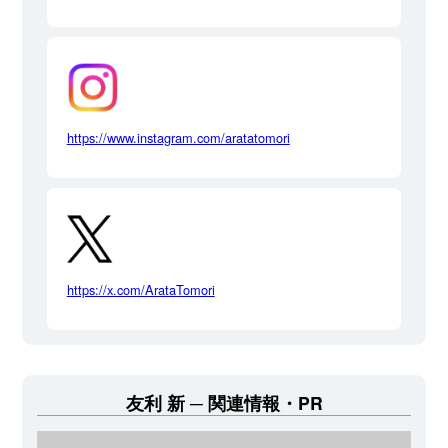
https://www.instagram.com/aratatomori
https://x.com/ArataTomori
友利 新
関連情報・PR