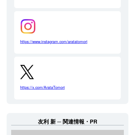
https://www.instagram.com/aratatomori
https://x.com/ArataTomori
友利 新
関連情報・PR