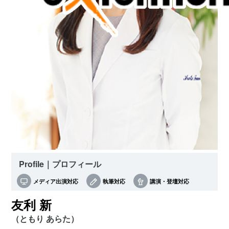
Profile｜プロフィール
メディア出演対応
執筆対応
講演・登壇対応
友利 新
（ともり あらた）