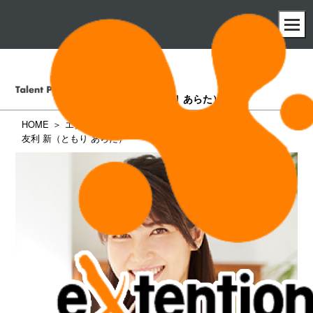
友利 新
（ともり あらた）
HOME
エクステンション所属タレント一覧
友利 新（ともり あらた）