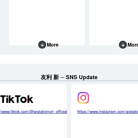
More
Mor
友利 新
SNS Update
//www.tiktok.com/@aratatomori_official
https://www.instagram.com/aratat