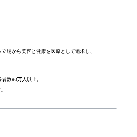
う立場から美容と健康を医療として追求し、
録者数80万人以上。
使。