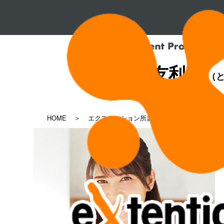
友利 新
（と
HOME
エクステンション所属タレント一覧
友