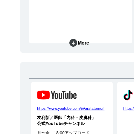
More
https://www.youtube.com/@aratatomori
https:
友利新／医師「内科・皮膚科」
公式YouTubeチャンネル
月〜金 18:00アップロード