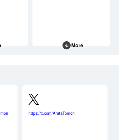
e
More
omori
https://x.com/ArataTomori