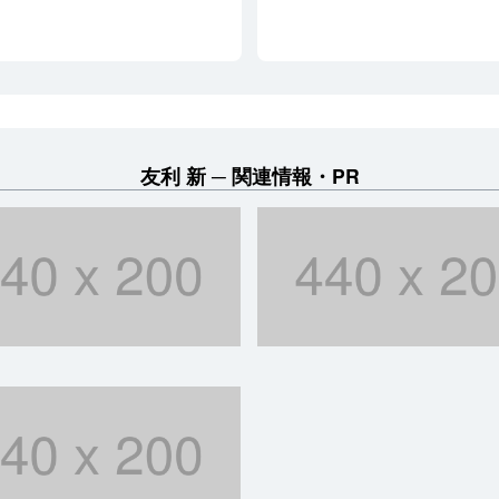
友利 新
関連情報・PR