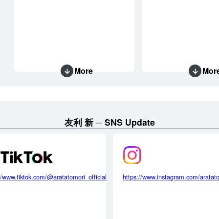
More
Mor
友利 新
SNS Update
//www.tiktok.com/@aratatomori_official
https://www.instagram.com/aratat