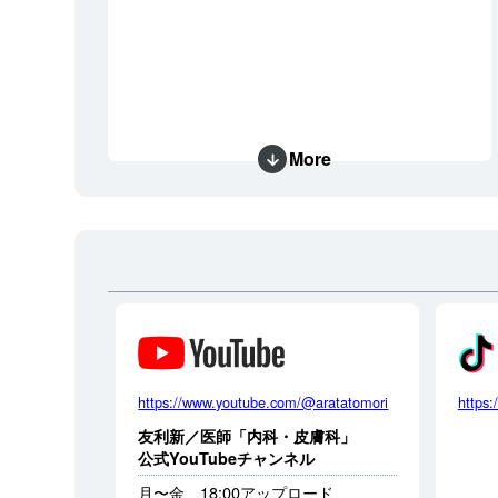
More
https://www.youtube.com/@aratatomori
https:
友利新／医師「内科・皮膚科」
公式YouTubeチャンネル
月〜金 18:00アップロード