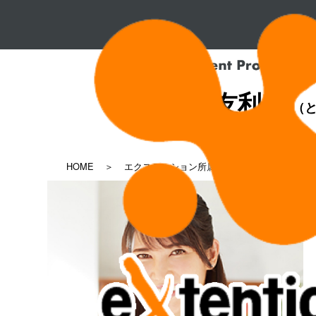
友利 新
（と
HOME
エクステンション所属タレント一覧
友