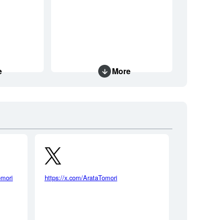
e
More
omori
https://x.com/ArataTomori