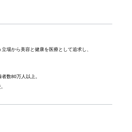
う立場から美容と健康を医療として追求し、
録者数80万人以上。
使。