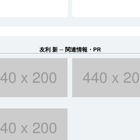
友利 新
関連情報・PR