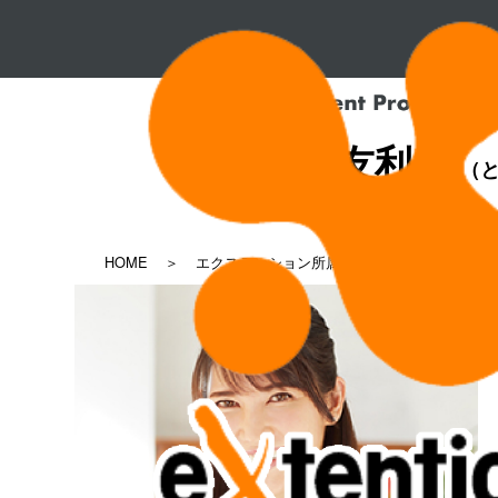
友利 新
（と
HOME
エクステンション所属タレント一覧
友