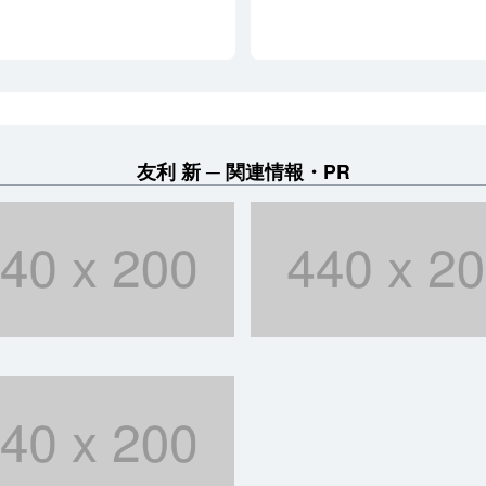
友利 新
関連情報・PR