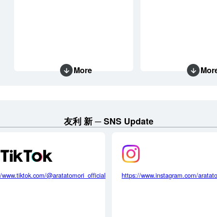
More
Mor
友利 新
SNS Update
//www.tiktok.com/@aratatomori_official
https://www.instagram.com/aratat