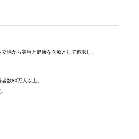
う立場から美容と健康を医療として追求し、
録者数80万人以上。
使。