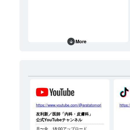
More
https://www.youtube.com/@aratatomori
https:
友利新／医師「内科・皮膚科」
公式YouTubeチャンネル
月〜金 18:00アップロード