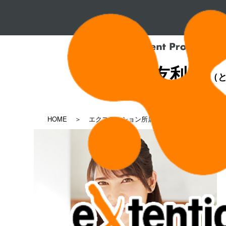
友利 新
（と
HOME
エクステンション所属タレント一覧
友