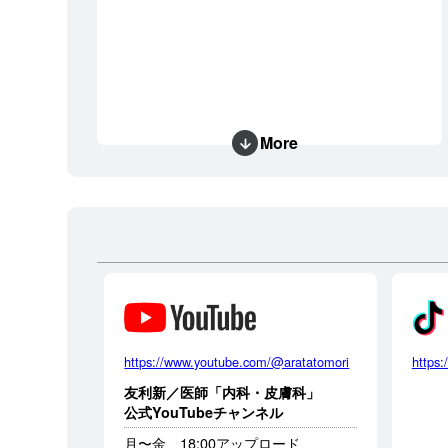
More
https://www.youtube.com/@aratatomori
https:
友利新／医師「内科・皮膚科」
公式YouTubeチャンネル
月〜金 18:00アップロード