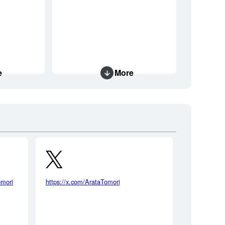
e
More
omori
https://x.com/ArataTomori