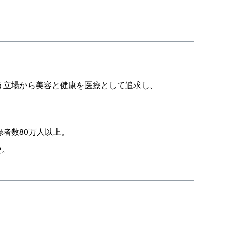
う立場から美容と健康を医療として追求し、
録者数80万人以上。
使。