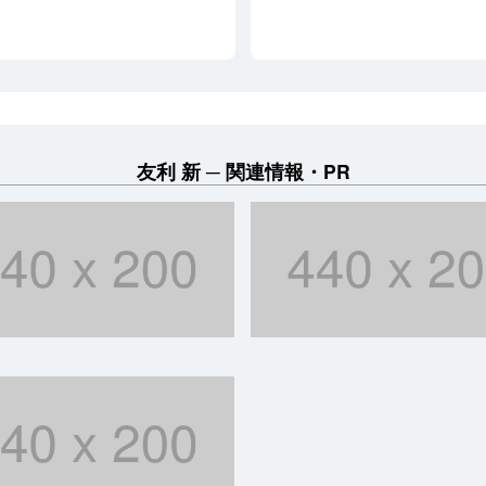
友利 新
関連情報・PR