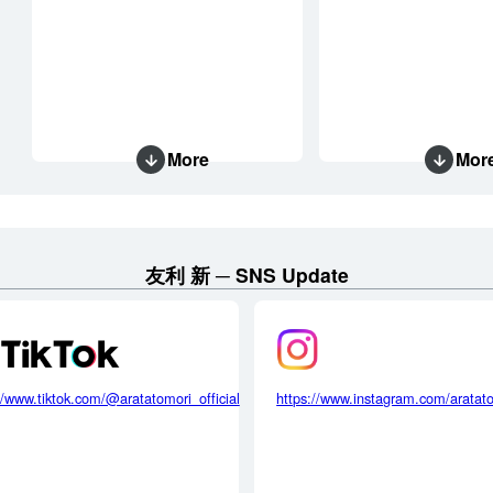
More
Mor
友利 新
SNS Update
//www.tiktok.com/@aratatomori_official
https://www.instagram.com/aratat