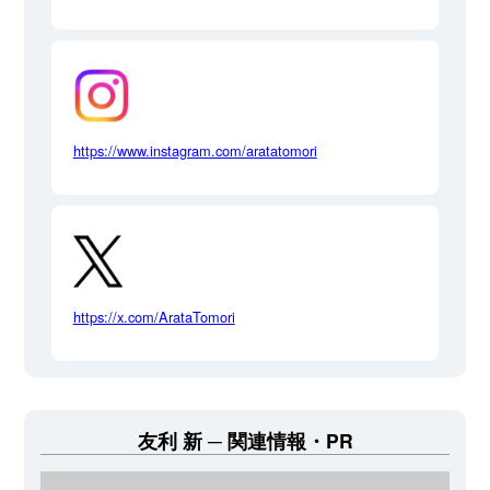
https://www.instagram.com/aratatomori
https://x.com/ArataTomori
友利 新
関連情報・PR