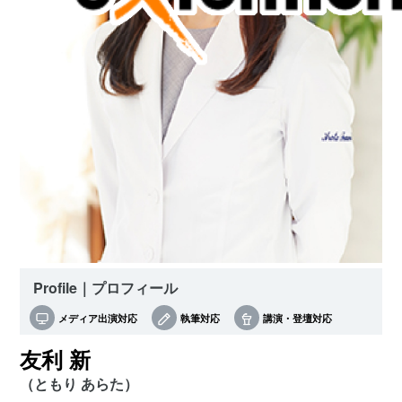
Profile｜プロフィール
メディア出演対応
執筆対応
講演・登壇対応
友利 新
（ともり あらた）