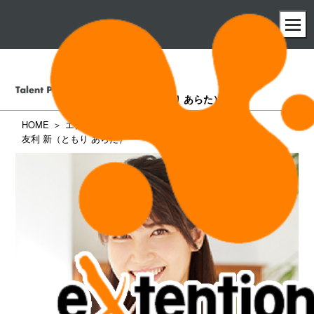
友利 新
（ともり あらた）
HOME
エクステンション所属タレント一覧
友利 新（ともり あらた）