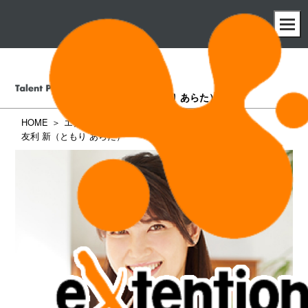
友利 新
（ともり あらた）
HOME
エクステンション所属タレント一覧
友利 新（ともり あらた）