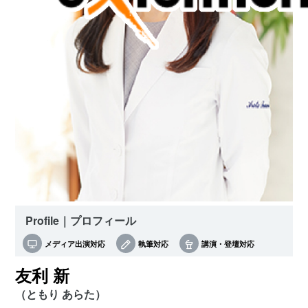
Profile｜プロフィール
メディア出演対応
執筆対応
講演・登壇対応
友利 新
（ともり あらた）