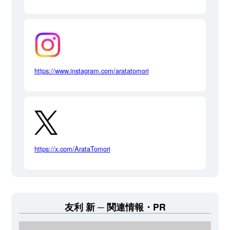
https://www.instagram.com/aratatomori
https://x.com/ArataTomori
友利 新
関連情報・PR