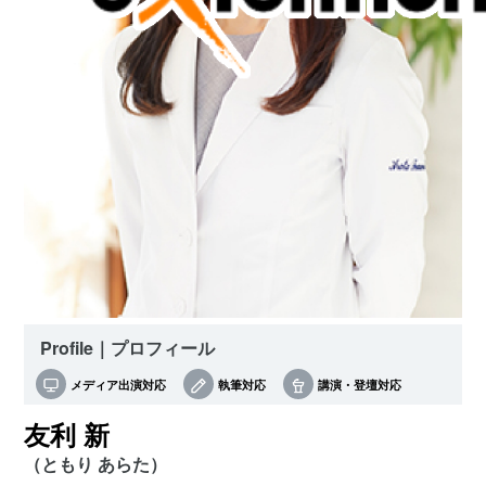
Profile｜プロフィール
メディア出演対応
執筆対応
講演・登壇対応
友利 新
（ともり あらた）