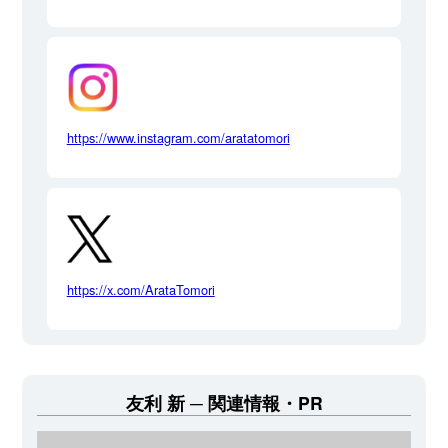
https://www.instagram.com/aratatomori
https://x.com/ArataTomori
友利 新
関連情報・PR