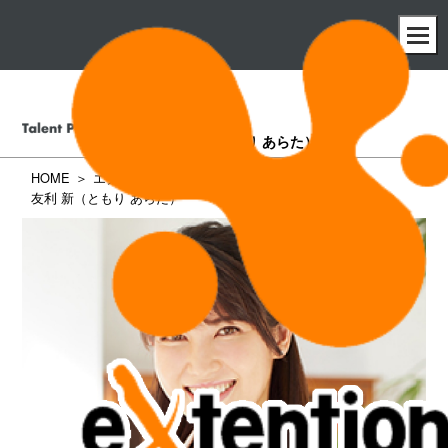
友利 新
（ともり あらた）
HOME
エクステンション所属タレント一覧
友利 新（ともり あらた）