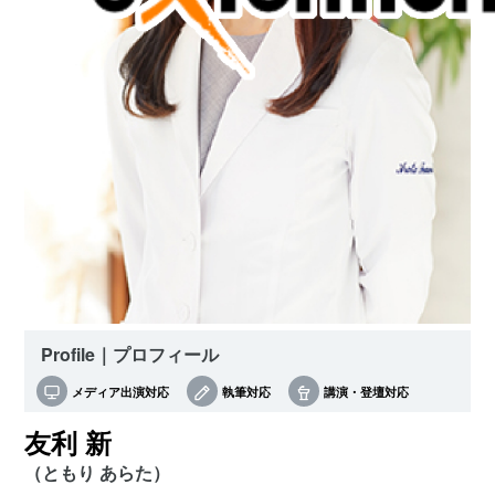
Profile｜プロフィール
メディア出演対応
執筆対応
講演・登壇対応
友利 新
（ともり あらた）