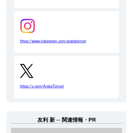
https://www.instagram.com/aratatomori
https://x.com/ArataTomori
友利 新
関連情報・PR