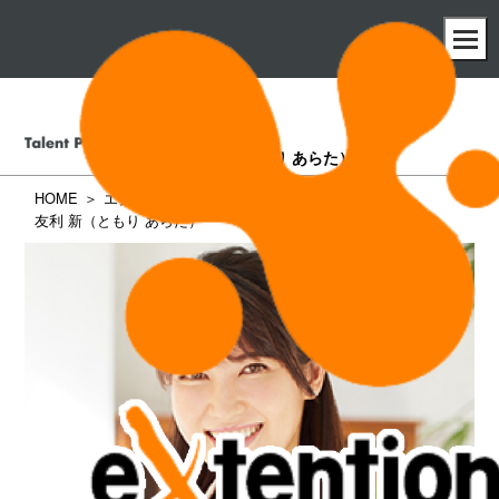
友利 新
（ともり あらた）
HOME
エクステンション所属タレント一覧
友利 新（ともり あらた）