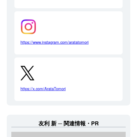
https://www.instagram.com/aratatomori
https://x.com/ArataTomori
友利 新
関連情報・PR