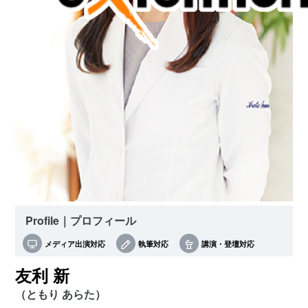
Profile｜プロフィール
メディア出演対応
執筆対応
講演・登壇対応
友利 新
（ともり あらた）