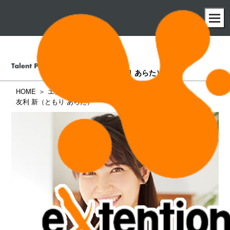
友利 新
（ともり あらた）
HOME
エクステンション所属タレント一覧
友利 新（ともり あらた）