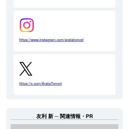
https://www.instagram.com/aratatomori
https://x.com/ArataTomori
友利 新
関連情報・PR