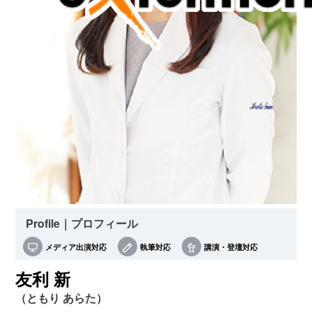
Profile｜プロフィール
メディア出演対応
執筆対応
講演・登壇対応
友利 新
（ともり あらた）