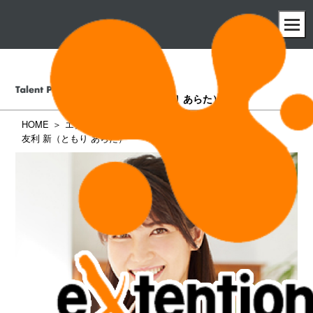
友利 新
（ともり あらた）
HOME
エクステンション所属タレント一覧
友利 新（ともり あらた）