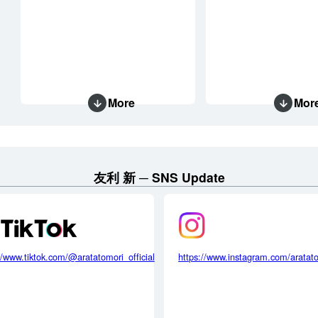
More
Mor
友利 新
SNS Update
//www.tiktok.com/@aratatomori_official
https://www.instagram.com/aratat