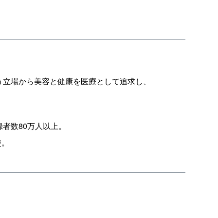
う立場から美容と健康を医療として追求し、
録者数80万人以上。
使。