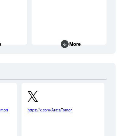
e
More
omori
https://x.com/ArataTomori