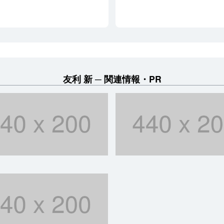
友利 新
関連情報・PR