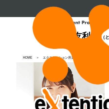
友利 新
（と
HOME
エクステンション所属タレント一覧
友