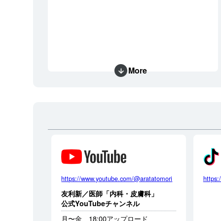
More
https://www.youtube.com/@aratatomori
https:
友利新／医師「内科・皮膚科」
公式YouTubeチャンネル
月〜金 18:00アップロード