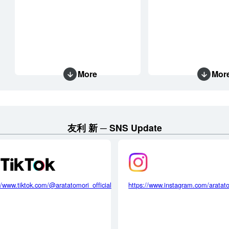
More
Mor
友利 新
SNS Update
//www.tiktok.com/@aratatomori_official
https://www.instagram.com/aratat