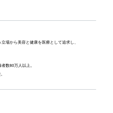
う立場から美容と健康を医療として追求し、
録者数80万人以上。
使。