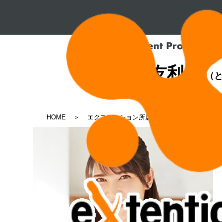
友利 新
（と
HOME
エクステンション所属タレント一覧
友