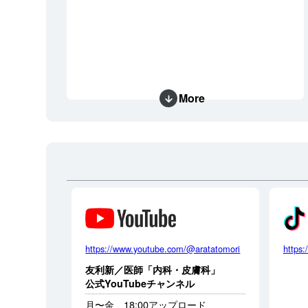
More
https://www.youtube.com/@aratatomori
https:
友利新／医師「内科・皮膚科」
公式YouTubeチャンネル
月〜金 18:00アップロード