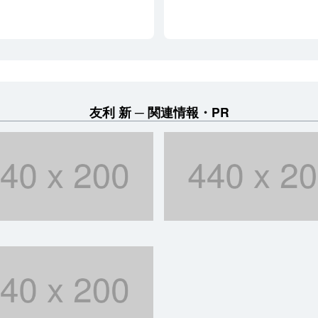
友利 新
関連情報・PR