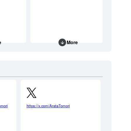
e
More
omori
https://x.com/ArataTomori