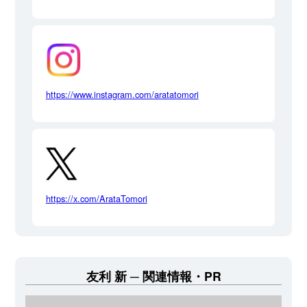
https://www.instagram.com/aratatomori
https://x.com/ArataTomori
友利 新
関連情報・PR