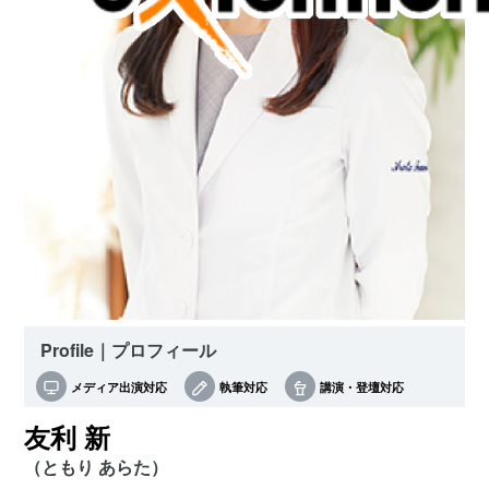
Profile｜プロフィール
メディア出演対応
執筆対応
講演・登壇対応
友利 新
（ともり あらた）