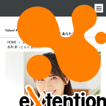
友利 新
（ともり あらた）
HOME
エクステンション所属タレント一覧
友利 新（ともり あらた）