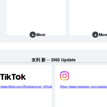
More
Mor
友利 新
SNS Update
//www.tiktok.com/@aratatomori_official
https://www.instagram.com/aratat