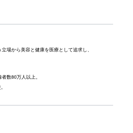
う立場から美容と健康を医療として追求し、
録者数80万人以上。
使。