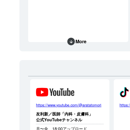
More
https://www.youtube.com/@aratatomori
https:
友利新／医師「内科・皮膚科」
公式YouTubeチャンネル
月〜金 18:00アップロード