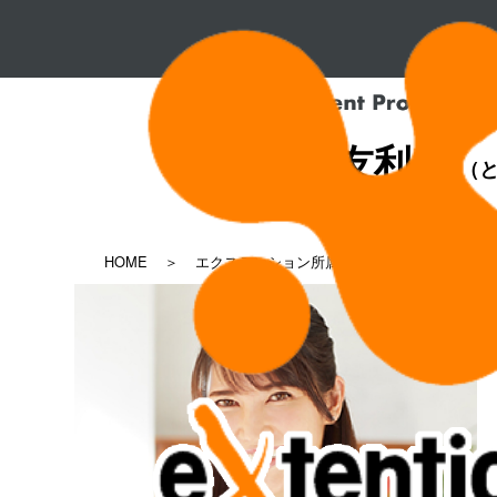
友利 新
（と
HOME
エクステンション所属タレント一覧
友