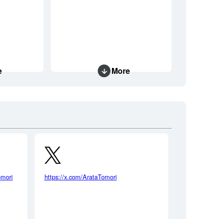
e
More
omori
https://x.com/ArataTomori