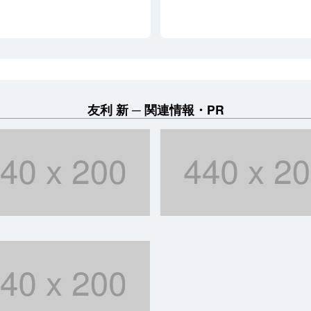
友利 新
関連情報・PR