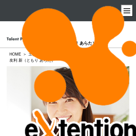
友利 新
（ともり あらた）
HOME
エクステンション所属タレント一覧
友利 新（ともり あらた）