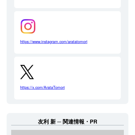
https://www.instagram.com/aratatomori
https://x.com/ArataTomori
友利 新
関連情報・PR