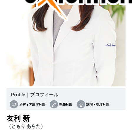
Profile｜プロフィール
メディア出演対応
執筆対応
講演・登壇対応
友利 新
（ともり あらた）