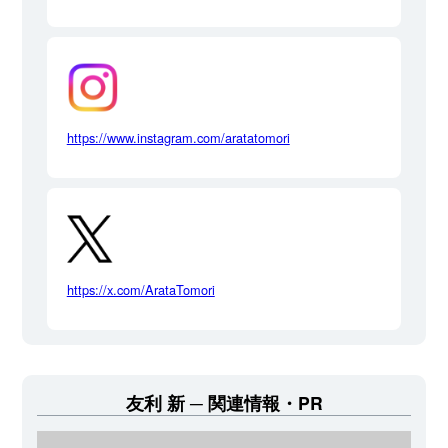
https://www.instagram.com/aratatomori
https://x.com/ArataTomori
友利 新
関連情報・PR