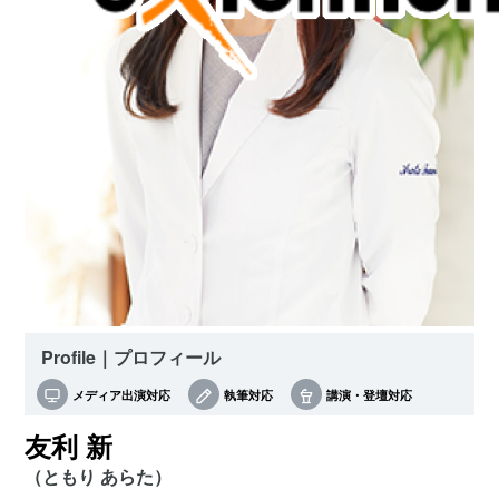
Profile｜プロフィール
メディア出演対応
執筆対応
講演・登壇対応
友利 新
（ともり あらた）