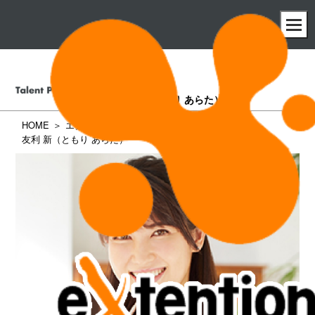
友利 新
（ともり あらた）
HOME
エクステンション所属タレント一覧
友利 新（ともり あらた）