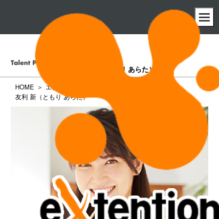
友利 新
（ともり あらた）
HOME
エクステンション所属タレント一覧
友利 新（ともり あらた）