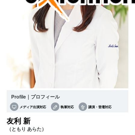
Profile｜プロフィール
メディア出演対応
執筆対応
講演・登壇対応
友利 新
（ともり あらた）