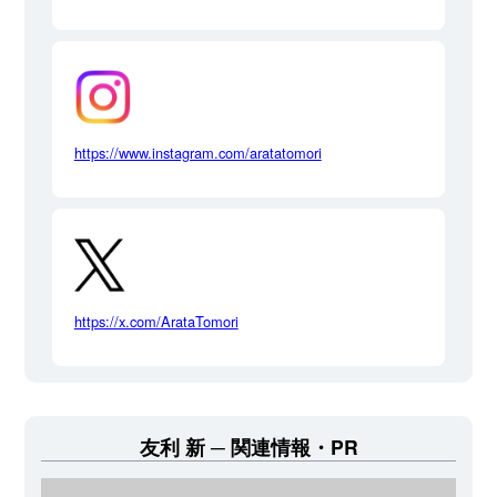
https://www.instagram.com/aratatomori
https://x.com/ArataTomori
友利 新
関連情報・PR