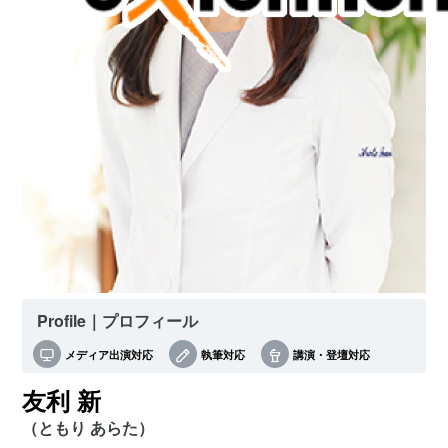
Profile｜プロフィール
メディア出演対応
執筆対応
講演・登壇対応
友利 新
（ともり あらた）