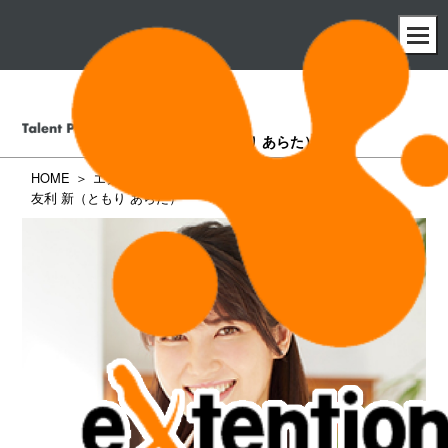
友利 新
（ともり あらた）
HOME
エクステンション所属タレント一覧
友利 新（ともり あらた）