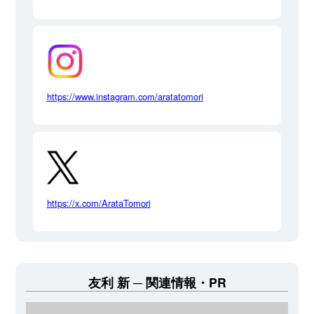
https://www.instagram.com/aratatomori
https://x.com/ArataTomori
友利 新
関連情報・PR