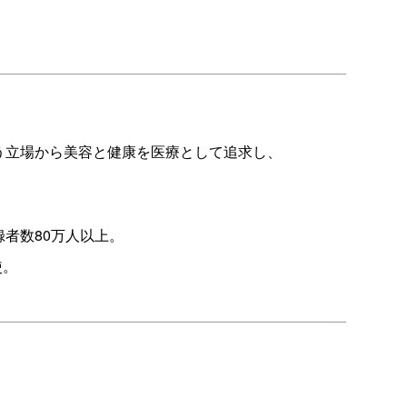
う立場から美容と健康を医療として追求し、
録者数80万人以上。
使。