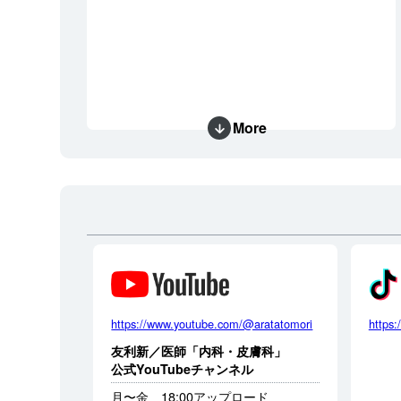
More
https://www.youtube.com/@aratatomori
https:
友利新／医師「内科・皮膚科」
公式YouTubeチャンネル
月〜金 18:00アップロード