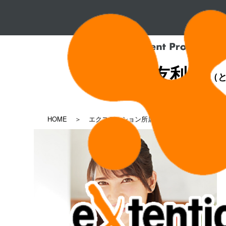
友利 新
（と
HOME
エクステンション所属タレント一覧
友