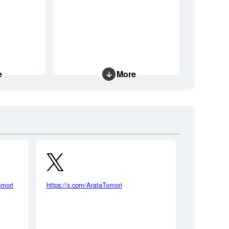
e
More
omori
https://x.com/ArataTomori