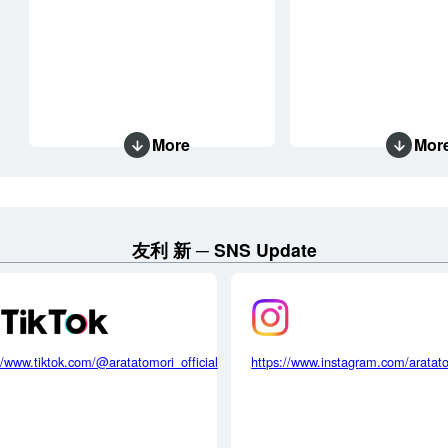
More
Mor
友利 新
SNS Update
//www.tiktok.com/@aratatomori_official
https://www.instagram.com/aratat