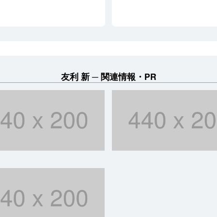
友利 新
関連情報・PR