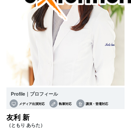
Profile｜プロフィール
メディア出演対応
執筆対応
講演・登壇対応
友利 新
（ともり あらた）