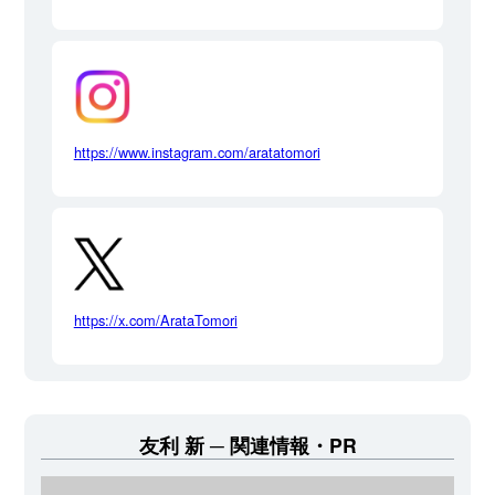
https://www.instagram.com/aratatomori
https://x.com/ArataTomori
友利 新
関連情報・PR