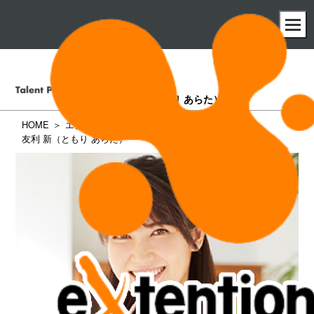
友利 新
（ともり あらた）
HOME
エクステンション所属タレント一覧
友利 新（ともり あらた）