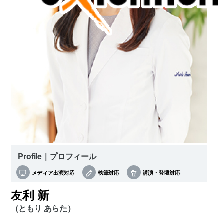
Profile｜プロフィール
メディア出演対応
執筆対応
講演・登壇対応
友利 新
（ともり あらた）