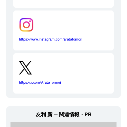
https://www.instagram.com/aratatomori
https://x.com/ArataTomori
友利 新
関連情報・PR