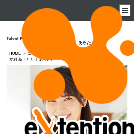
友利 新
（ともり あらた）
HOME
エクステンション所属タレント一覧
友利 新（ともり あらた）