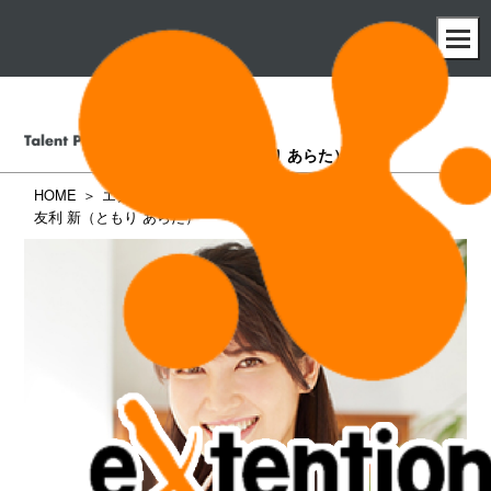
友利 新
（ともり あらた）
HOME
エクステンション所属タレント一覧
友利 新（ともり あらた）