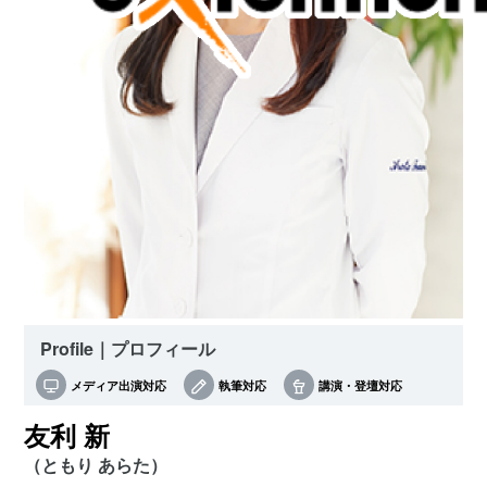
Profile｜プロフィール
メディア出演対応
執筆対応
講演・登壇対応
友利 新
（ともり あらた）