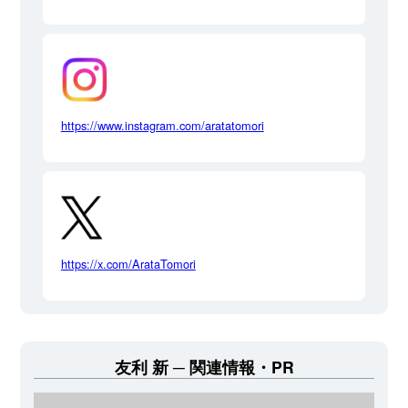
https://www.instagram.com/aratatomori
https://x.com/ArataTomori
友利 新
関連情報・PR