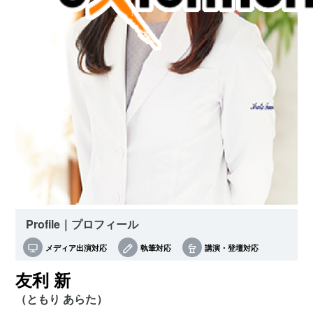
Profile｜プロフィール
メディア出演対応
執筆対応
講演・登壇対応
友利 新
（ともり あらた）