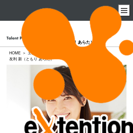
友利 新
（ともり あらた）
HOME
エクステンション所属タレント一覧
友利 新（ともり あらた）