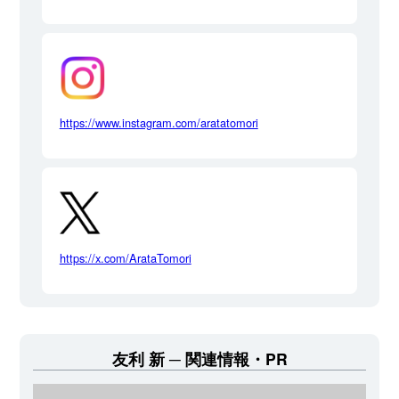
https://www.instagram.com/aratatomori
https://x.com/ArataTomori
友利 新
関連情報・PR