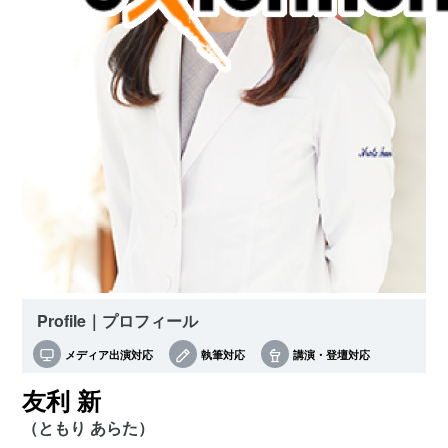
Profile｜プロフィール
メディア出演対応
執筆対応
講演・登壇対応
友利 新
（ともり あらた）