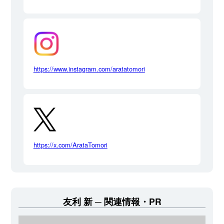
https://www.instagram.com/aratatomori
https://x.com/ArataTomori
友利 新
関連情報・PR