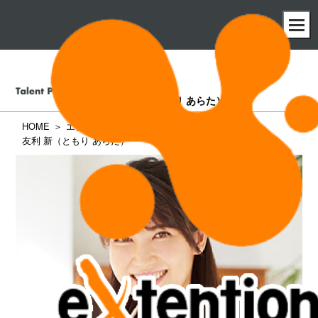
友利 新
（ともり あらた）
HOME
エクステンション所属タレント一覧
友利 新（ともり あらた）