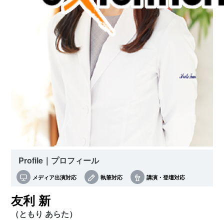
Profile｜プロフィール
メディア出演対応
執筆対応
講演・登壇対応
友利 新
（ともり あらた）