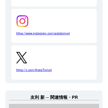
https://www.instagram.com/aratatomori
https://x.com/ArataTomori
友利 新
関連情報・PR