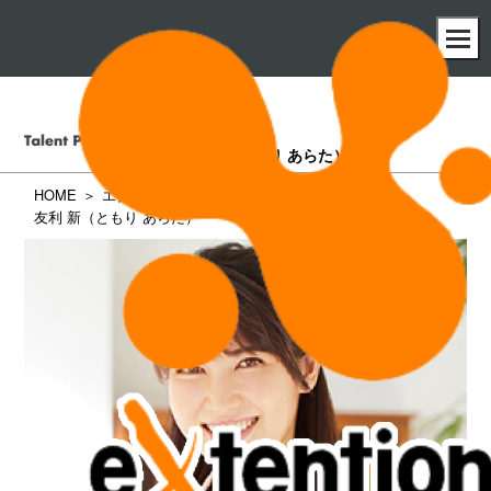
友利 新
（ともり あらた）
HOME
エクステンション所属タレント一覧
友利 新（ともり あらた）