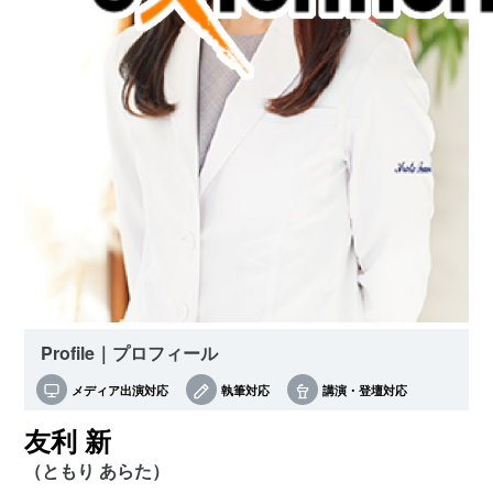
Profile｜プロフィール
メディア出演対応
執筆対応
講演・登壇対応
友利 新
（ともり あらた）