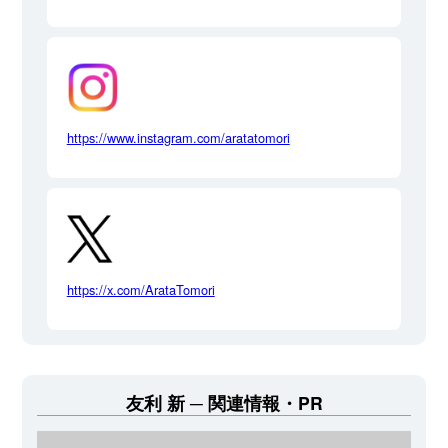
https://www.instagram.com/aratatomori
https://x.com/ArataTomori
友利 新
関連情報・PR