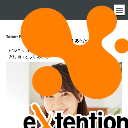
友利 新
（ともり あらた）
HOME
エクステンション所属タレント一覧
友利 新（ともり あらた）