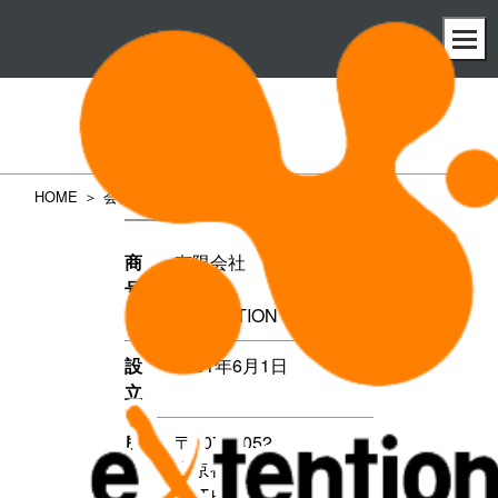
会社概要
HOME
会社概要
商
有限会社 エクステンシ
号
ョン
EXTENTION CO,LTD.
設
2001年6月1日
立
所在
〒107−0052
地
東京都港区赤坂6-3-20
HATビル5F