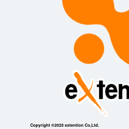
Copyright ©2025 extention Co,Ltd.